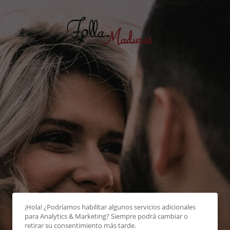
¡Hola! ¿Podríamos habilitar algunos servicios adicionales
para
Analytics & Marketing
? Siempre podrá cambiar o
retirar su consentimiento más tarde.