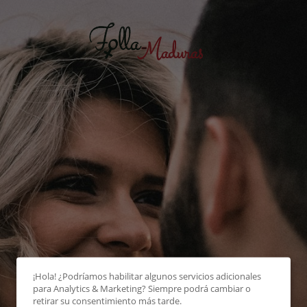
¡Hola! ¿Podríamos habilitar algunos servicios adicionales
para
Analytics & Marketing
? Siempre podrá cambiar o
retirar su consentimiento más tarde.