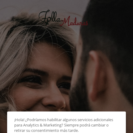
¡Hola! ¿Podríamos habilitar algunos servicios adicionales
para
Analytics & Marketing
? Siempre podrá cambiar o
retirar su consentimiento más tarde.