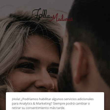
¡Hola! ¿Podríamos habilitar algunos servicios adicionales
para
Analytics & Marketing
? Siempre podrá cambiar o
retirar su consentimiento más tarde.