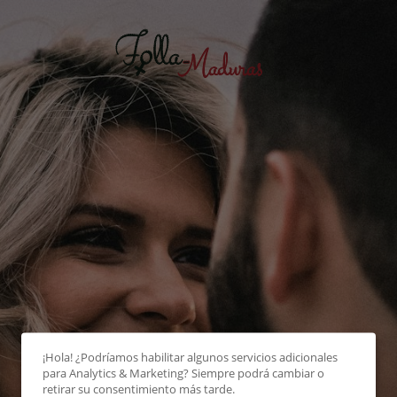
¡Hola! ¿Podríamos habilitar algunos servicios adicionales
para
Analytics & Marketing
? Siempre podrá cambiar o
retirar su consentimiento más tarde.