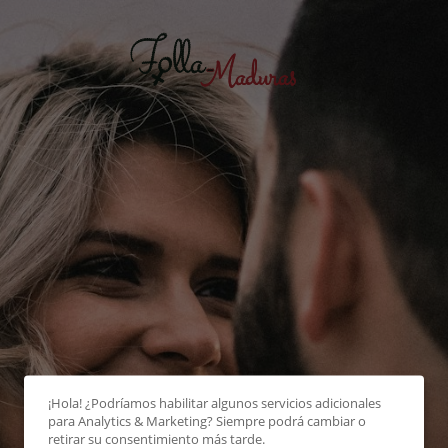
¡Hola! ¿Podríamos habilitar algunos servicios adicionales
para
Analytics & Marketing
? Siempre podrá cambiar o
retirar su consentimiento más tarde.