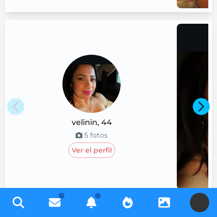
velinin
,
44
5
fotos
Ver el perfil
U