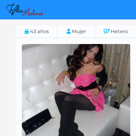
43
años
Mujer
Hetero